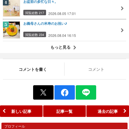
お盆前の多忙な日々。
閲覧総数 217
2026.08.05 17:01
お義母さんの米寿のお祝い♪
閲覧総数 234
2026.08.04 16:15
もっと見る
コメントを書く
コメント
新しい記事
記事一覧
過去の記事
プロフィール