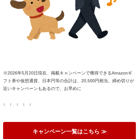
※2026年5月20日現在、掲載キャンペーンで獲得できるAmazonギ
フト券や仮想通貨、日本円等の合計は、20,500円相当。締め切りが
近いキャンペーンもあるので、お早めに
↓ ↓ ↓ ↓ ↓
キャンペーン一覧はこちら ≫