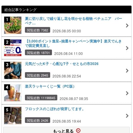
総合記事ランキング
夏に切り戻しで繰り返し花を咲かせる植物 ペチュニア バー
ベナ…
閲覧総数 7382
2026.08.05 00:00
【3,000ポイント進呈×抽選キャンペーン実施中】楽天でんき
で固定費見直し
閲覧総数 18701
2026.08.04 11:00
元気だったK子・心配なT子・せともの市2026
閲覧総数 2945
2026.08.06 22:54
楽天ラッキーくじ一覧（PC版）
閲覧総数 11198845
2026.08.07 08:35
フロックスのこぼれが発芽してます。
閲覧総数 2426
2026.08.05 19:44
もっと見る