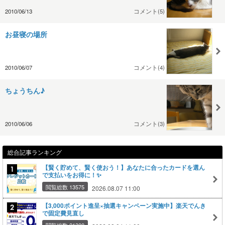
2010/06/13
コメント(5)
お昼寝の場所
2010/06/07
コメント(4)
ちょうちん♪
2010/06/06
コメント(3)
総合記事ランキング
【賢く貯めて、賢く使おう！】あなたに合ったカードを選ん
で支払いをお得に！✨
閲覧総数 13575
2026.08.07 11:00
【3,000ポイント進呈×抽選キャンペーン実施中】楽天でんき
で固定費見直し
閲覧総数 21300