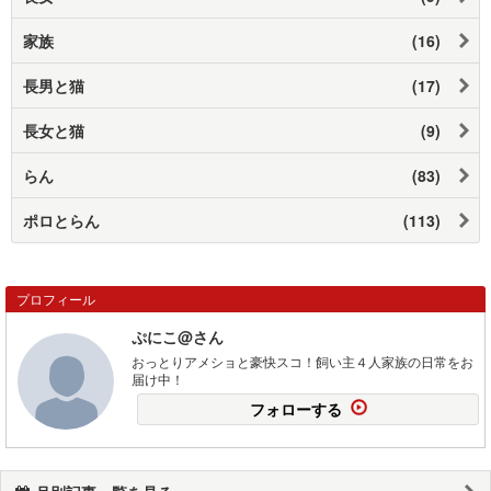
家族
(16)
長男と猫
(17)
長女と猫
(9)
らん
(83)
ポロとらん
(113)
プロフィール
ぷにこ@さん
おっとりアメショと豪快スコ！飼い主４人家族の日常をお
届け中！
フォローする