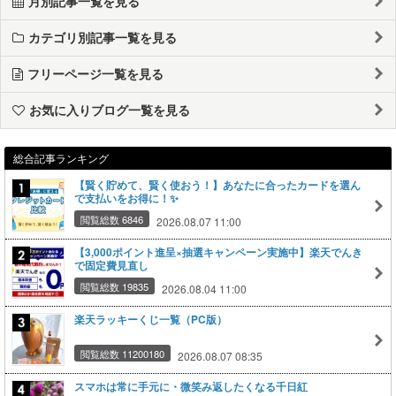
月別記事一覧を見る
カテゴリ別記事一覧を見る
フリーページ一覧を見る
お気に入りブログ一覧を見る
総合記事ランキング
【賢く貯めて、賢く使おう！】あなたに合ったカードを選ん
で支払いをお得に！✨
閲覧総数 6846
2026.08.07 11:00
【3,000ポイント進呈×抽選キャンペーン実施中】楽天でんき
で固定費見直し
閲覧総数 19835
2026.08.04 11:00
楽天ラッキーくじ一覧（PC版）
閲覧総数 11200180
2026.08.07 08:35
スマホは常に手元に・微笑み返したくなる千日紅