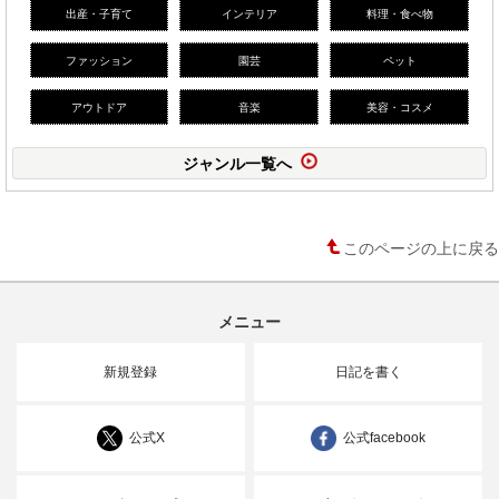
出産・子育て
インテリア
料理・食べ物
ファッション
園芸
ペット
アウトドア
音楽
美容・コスメ
ジャンル一覧へ
このページの上に戻る
メニュー
新規登録
日記を書く
公式X
公式facebook