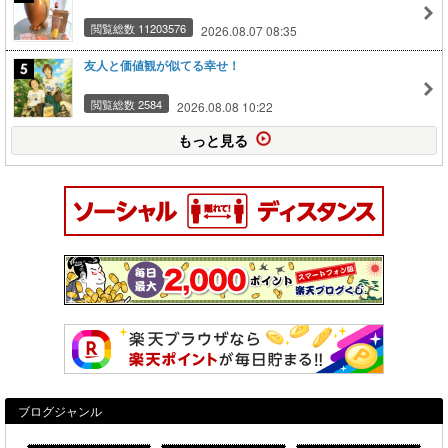
閲覧総数 11203576
2026.08.07 08:35
友人と価値観が似てる幸せ！
閲覧総数 2584
2026.08.08 10:22
もっと見る
ブログジャンル