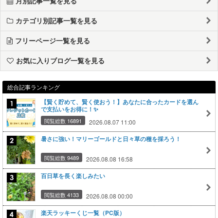
月別記事一覧を見る
カテゴリ別記事一覧を見る
フリーページ一覧を見る
お気に入りブログ一覧を見る
総合記事ランキング
【賢く貯めて、賢く使おう！】あなたに合ったカードを選ん
で支払いをお得に！✨
閲覧総数 16891
2026.08.07 11:00
暑さに強い！マリーゴールドと日々草の種を採ろう！
閲覧総数 9489
2026.08.08 16:58
百日草を長く楽しみたい
閲覧総数 4133
2026.08.08 00:00
楽天ラッキーくじ一覧（PC版）