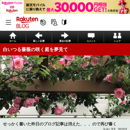
ホーム
新しい記事
過去の記事
コメント
シェア
白いつる薔薇の咲く庭を夢見て
せっかく書いた昨日のブログ記事は消えた、、、ので再び書く
July 23, 2022