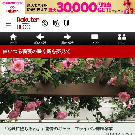
ホーム
新しい記事
過去の記事
コメント
シェア
白いつる薔薇の咲く庭を夢見て
「地獄に堕ちるわよ」驚愕のギャラ フライパン難民卒業
May 12, 2026