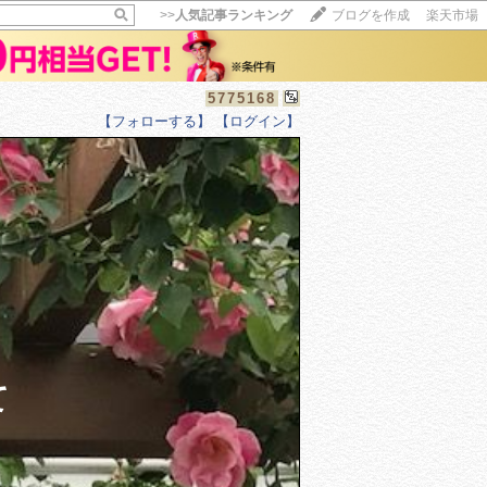
>>
人気記事ランキング
ブログを作成
楽天市場
5775168
【フォローする】
【ログイン】
【毎日開催】
15記事にいいね！で1ポイント
10秒滞在
いいね!
--
/
--
て