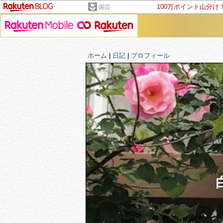
100万ポイント山分け
園芸
ホーム
|
日記
|
プロフィール