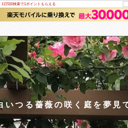
！1日5回検索で1ポイントもらえる
白いつる薔薇の咲く庭を夢見