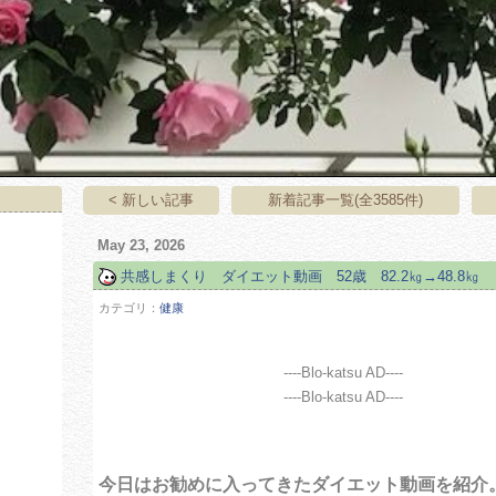
< 新しい記事
新着記事一覧(全3585件)
May 23, 2026
共感しまくり ダイエット動画 52歳 82.2㎏→48.8㎏
カテゴリ：
健康
----Blo-katsu AD----
----Blo-katsu AD----
今日はお勧めに入ってきたダイエット動画を紹介