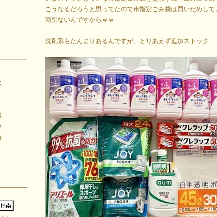
こうなるだろうと思ってたので市指定ごみ袋は買いだめして
割引ないんですからｗｗ
洗剤系もたんまりあるんですが、とりあえず追加ストック
土
5
2
9