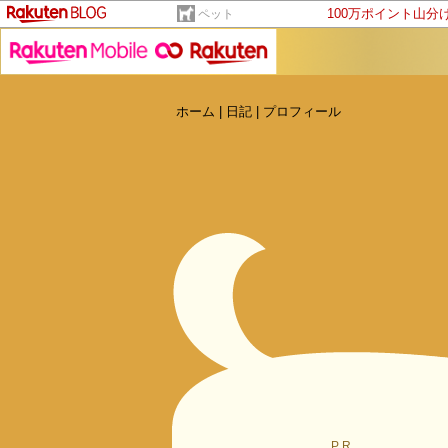
100万ポイント山分
ペット
ホーム
|
日記
|
プロフィール
PR