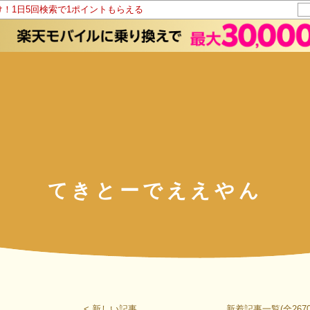
け！1日5回検索で1ポイントもらえる
てきとーでええやん
< 新しい記事
新着記事一覧(全2670