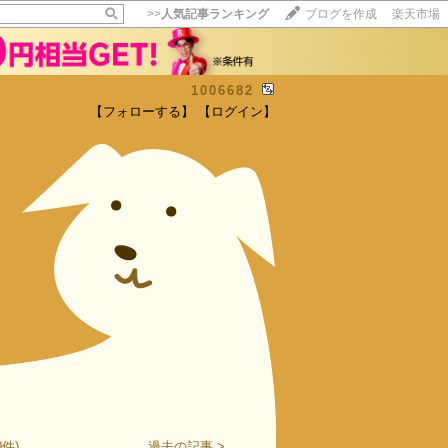
>>
人気記事ランキング
ブログを作成
楽天市場
1006682
【フォローする】
【ログイン】
【毎日開催】
15記事にいいね！で1ポイント
10秒滞在
いいね!
--
/
--
件)
過去の記事 >