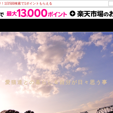
け！1日5回検索で1ポイントもらえる
愛猫達との暮らし＆自分が日々思う事