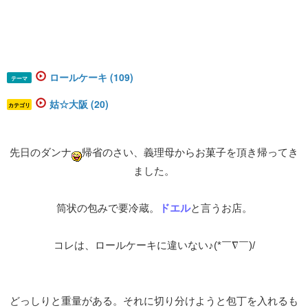
ロールケーキ (109)
テーマ
姑☆大阪 (20)
カテゴリ
先日のダンナ
帰省のさい、義理母からお菓子を頂き帰ってき
ました。
筒状の包みで要冷蔵。
ドエル
と言うお店。
コレは、ロールケーキに違いない♪(*￣∇￣)/
どっしりと重量がある。それに切り分けようと包丁を入れるも