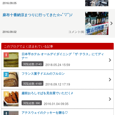
2016.09.05
麻布十番納涼まつりに行ってきた☆=ﾟ▽ﾟ)ﾉ
2016.09.02
コメント(6)
このブログでよく読まれている記事
日本平ホテル オールデイダイニング「ザ･テラス」にてディ
ナー
閲覧総数 2143
2018.05.24 15:59
フランス菓子ドエルのフルロン
閲覧総数 4169
2016.09.12 17:19
越前おろしそばを見吉屋でいただく♪
閲覧総数 390
2016.01.04 09:35
アテスウェイのクッキーを贈る♡