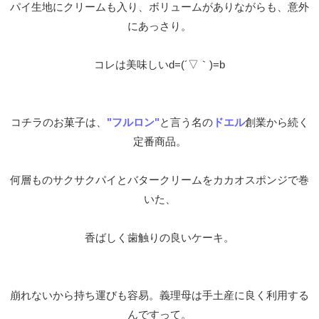
パイ生地にクリームも入り、ボリュームがありながらも、意外
にあっさり。
コレは美味しいd=(´▽｀)=b
コチラのお菓子は、
"フルロン"
と言う名の
ドエル
創業から続く
定番商品。
何層ものサクサクパイとバタークリームをカカオスポンジで巻
いた、
香ばしく歯触りの良いケーキ。
崩れないから持ち運びも容易。義理母は手土産に良く利用する
んですって。