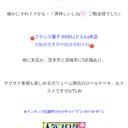
確かにそれイイかも～！美味しいしね
ご馳走様でした♪
フランス菓子 DOEL(ドエル)本店
大阪府茨木市中総持寺町4-41
他に支店が、茨木市と高槻市に5店舗あり。
サクサク食感も楽しめるボリューム満点のロールケーキ。おス
スメですぞ(≧∇≦)b
★ランキング応援呼びかけ中☆=ﾟ▽ﾟ)ﾉ ﾖｸﾊﾞﾘﾛｰﾙﾃﾞｽ♪