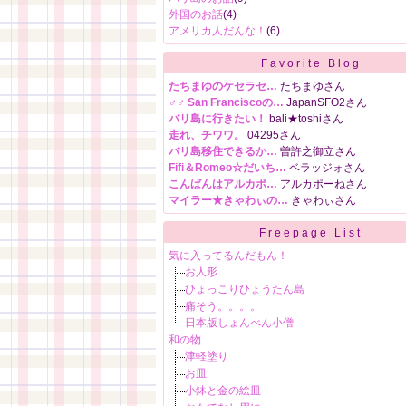
外国のお話
(4)
アメリカ人だんな！
(6)
Favorite Blog
たちまゆのケセラセ…
たちまゆさん
♂♂ San Franciscoの…
JapanSFO2さん
バリ島に行きたい！
bali★toshiさん
走れ、チワワ。
04295さん
バリ島移住できるか…
曽許之御立さん
Fifi＆Romeo☆だいち…
ベラッジォさん
こんばんはアルカポ…
アルカポーねさん
マイラー★きゃわぃの…
きゃわぃさん
Freepage List
気に入ってるんだもん！
お人形
ひょっこりひょうたん島
痛そう。。。。
日本版しょんべん小僧
和の物
津軽塗り
お皿
小鉢と金の絵皿