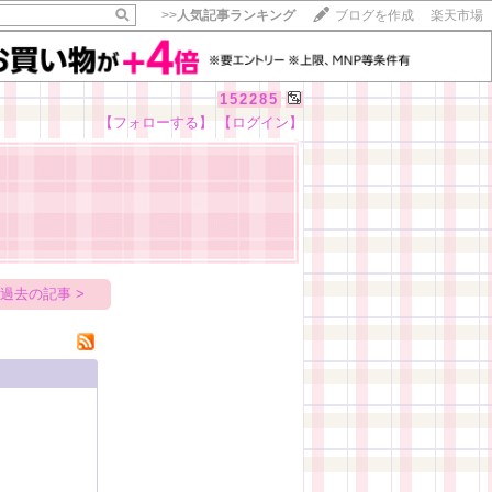
>>
人気記事ランキング
ブログを作成
楽天市場
152285
【フォローする】
【ログイン】
【毎日開催】
15記事にいいね！で1ポイント
10秒滞在
いいね!
--
/
--
過去の記事 >