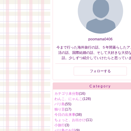
poomama0406
今まで行った海外旅行の話、５年間暮らしたア
活の話、国際結婚の話、そして大好きな大切
話。少しずつ紹介していけたらと思ってい
フォローする
Category
カテゴリ未分類
(16)
わんこ、にゃんこ
(128)
バリ島
(55)
独り言
(17)
今日の出来事
(38)
ちょっと、お出かけ
(11)
小旅行
(3)
バリ島のお話
(9)