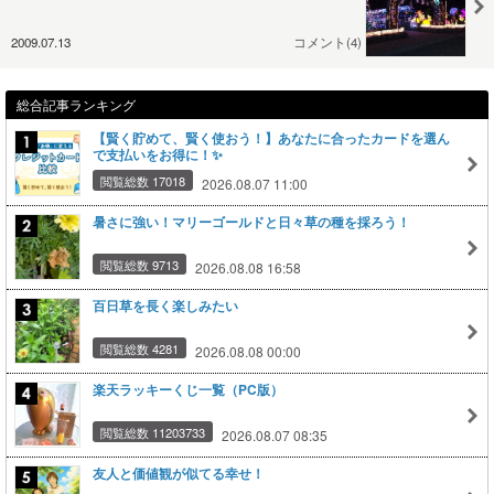
2009.07.13
コメント(4)
総合記事ランキング
【賢く貯めて、賢く使おう！】あなたに合ったカードを選ん
で支払いをお得に！✨
閲覧総数 17018
2026.08.07 11:00
暑さに強い！マリーゴールドと日々草の種を採ろう！
閲覧総数 9713
2026.08.08 16:58
百日草を長く楽しみたい
閲覧総数 4281
2026.08.08 00:00
楽天ラッキーくじ一覧（PC版）
閲覧総数 11203733
2026.08.07 08:35
友人と価値観が似てる幸せ！