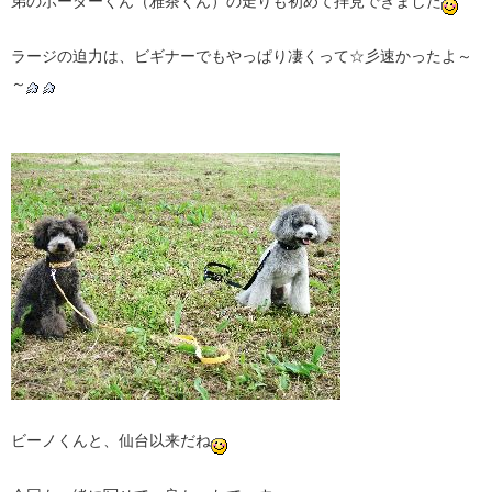
弟のボーダーくん（雅茶くん）の走りも初めて拝見できました
ラージの迫力は、ビギナーでもやっぱり凄くって☆彡速かったよ～
～
ビーノくんと、仙台以来だね