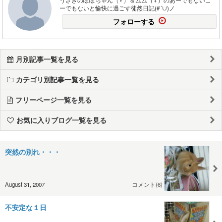
ーでもないと愉快に過ごす徒然日記(#´∪)ノ
フォローする
月別記事一覧を見る
カテゴリ別記事一覧を見る
フリーページ一覧を見る
お気に入りブログ一覧を見る
突然の別れ・・・
August 31, 2007
コメント(6)
不安定な１日