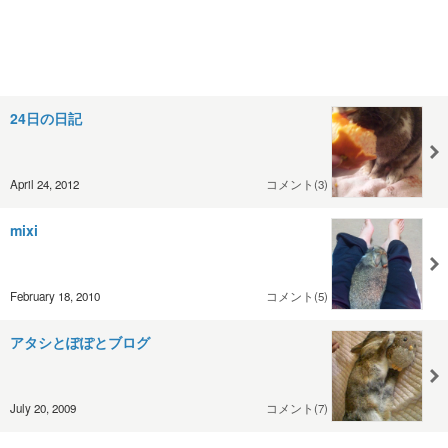
24日の日記
April 24, 2012
コメント(3)
mixi
February 18, 2010
コメント(5)
アタシとぽぽとブログ
July 20, 2009
コメント(7)