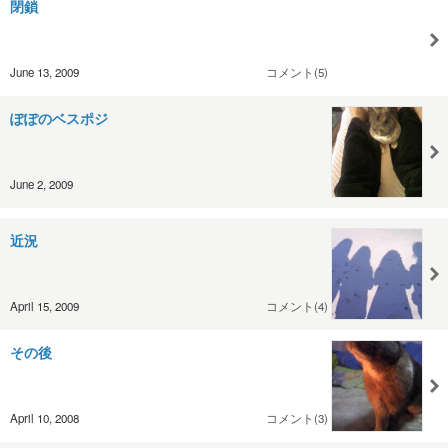
閉鎖
June 13, 2009
コメント(5)
ぽぽのベスポジ
June 2, 2009
近況
April 15, 2009
コメント(4)
その後
April 10, 2008
コメント(3)