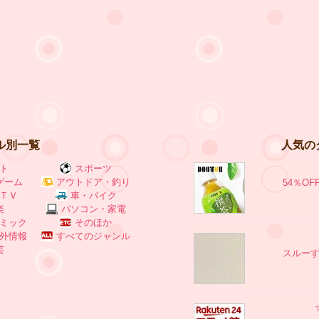
ル別一覧
人気の
ト
スポーツ
ゲーム
アウトドア・釣り
54％O
ＴＶ
車・バイク
楽
パソコン・家電
ミック
そのほか
外情報
すべてのジャンル
芸
スルー