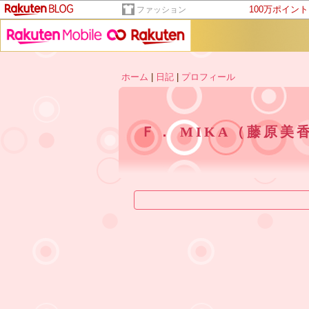
100万ポイン
ファッション
ホーム
|
日記
|
プロフィール
Ｆ． MIKA（藤原