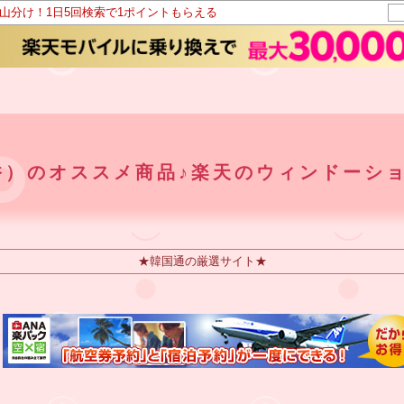
ト山分け！1日5回検索で1ポイントもらえる
美香）のオススメ商品♪楽天のウィンドーシ
★韓国通の厳選サイト★