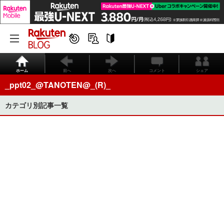
ホーム
前へ
次へ
コメント
シェア
_ppt02_@TANOTEN@_(R)_
カテゴリ別記事一覧