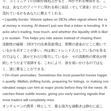
り、コミュニティの活動が跳ね上がると、AIがそれを検知する。こ
れは、あなたのフィードに現れる前に会話（そして資金）がどこへ
流れているかをあなたに教えてくれる。
• Liquidity bursts: Volume spikes on DEXs often signal where the re
al money is moving. AI doesn’t just see that a token is trending. It tr
acks who’s trading, how much, and whether the liquidity shift is likel
y to sustain. This helps you ride waves instead of chasing them.
流動性の破裂：DEXでの出来高急増は、実際の資金がどこに動いて
いるかを示すことが多い。AIは単にトレンド入りしているのを見る
のではなく、誰がどれだけ取引しているか、その流動性の変化が持
続しそうかまで追跡する。これにより、波を追いかけるのではな
く、波に乗ることができる。
• On-chain anomalies: Sometimes the most powerful moves happe
n quietly. Wallets shifting funds, preparing for listings, or making coo
rdinated swaps can hint at major pivots before they hit the news. AI
catches these subtle moves, giving you early warning signals that
most traders will completely miss.
オンチェーンの異常：時として、最も強力な値動きは静かに起こ