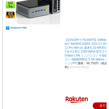
【20%OFFで79,000円】GMKtec 
en7 8845HS DDR5 32G+1T SSD
11 Pro Mini pc 基本5.1G MAX5.
CIe 4.0 M.2 2280 WiFi6 BT5.2 Ocu
5Gbps LAN ミニパソコン 小型p
コン 4画面同時出力 8K k8plus ミ
ミングPC
価格：98,750円（税
料)
(2025/8/1時点)
楽天で