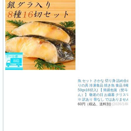
魚 セット さかな 切り身 詰め合わ
りの具 冷凍食品 焼き魚 食品 8種
50gx16切入) 【 簡易包装（熨
ん）】 敬老の日 お歳暮 クリスマ
※ 訳あり 骨なし ではありません
60円（税込、送料別)
(2026/1/8