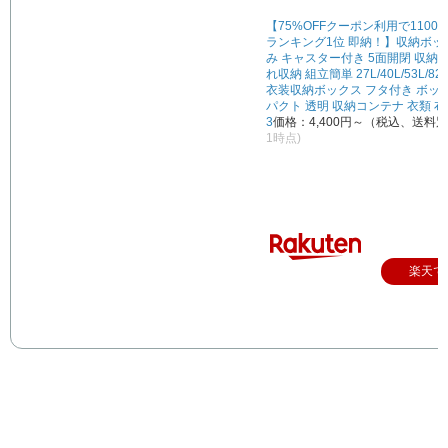
【75%OFFクーポン利用で1100
ランキング1位 即納！】収納ボッ
み キャスター付き 5面開閉 収納
れ収納 組立簡単 27L/40L/53L/8
衣装収納ボックス フタ付き ボッ
パクト 透明 収納コンテナ 衣類 布団 
3
価格：4,400円～（税込、送料別
1時点)
楽天で