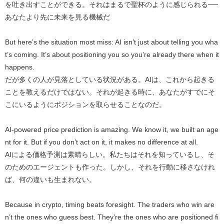
を吐き出すことができる。それはまるで聖杯のように感じられる──
あなたより先に未来を見る機械だ
But here’s the situation most miss: AI isn’t just about telling you wha
t’s coming. It’s about positioning you so you’re already there when it
happens.
だが多くの人が見落としている状況がある。AIは、これから起きる
ことを教えるだけではない。それが起きる時に、あなたがすでにそ
こにいるようにポジションを取らせることなのだ。
AI-powered price prediction is amazing. We know it, we built an age
nt for it. But if you don’t act on it, it makes no difference at all.
AIによる価格予測は素晴らしい。私たちはそれを知っているし、そ
のためのエージェントも作った。しかし、それを行動に移さなけれ
ば、何の違いも生まれない。
Because in crypto, timing beats foresight. The traders who win are
n’t the ones who guess best. They’re the ones who are positioned fi