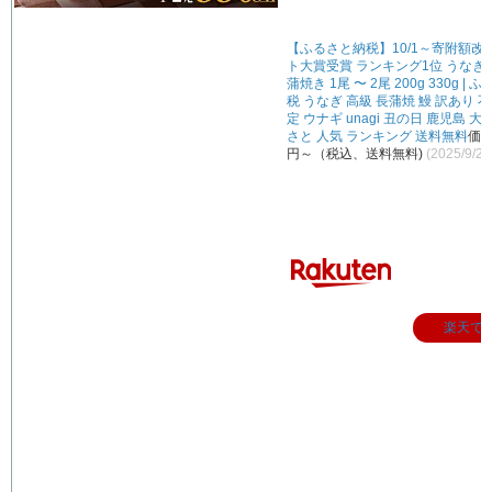
【ふるさと納税】10/1～寄附額改
ト大賞受賞 ランキング1位 うなぎ 
蒲焼き 1尾 〜 2尾 200g 330g |
税 うなぎ 高級 長蒲焼 鰻 訳あり 
定 ウナギ unagi 丑の日 鹿児島 大
さと 人気 ランキング 送料無料
価格
円～（税込、送料無料)
(2025/9/
楽天で