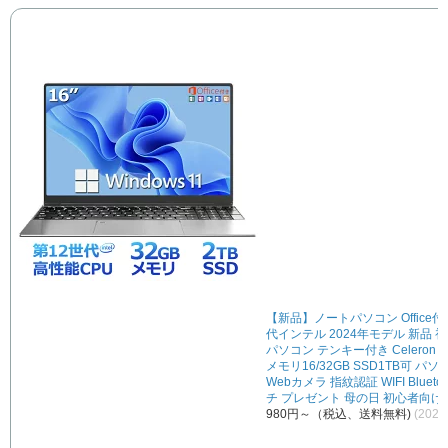
【新品】ノートパソコン Office付
代インテル 2024年モデル 新品 
パソコン テンキー付き Celeron N5
メモリ16/32GB SSD1TB可 パ
Webカメラ 指紋認証 WIFI Bluetoo
チ プレゼント 母の日 初心者向け
980円～（税込、送料無料)
(2025