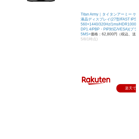
Titan Army｜タイタンアーミー 
液晶ディスプレイ(27型/FAST IPS/
560×1440/320Hz/1ms/HDR1000/H
DP1.4/PBP・PIP対応/VESA)(ブラ
5MS+
価格：62,800円（税込、送
5/8/1時点)
楽天で