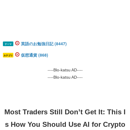
英語のお勉強日記 (8447)
テーマ
仮想通貨 (868)
カテゴリ
----Blo-katsu AD----
----Blo-katsu AD----
Most Traders Still Don’t Get It: This I
s How You Should Use AI for Crypto