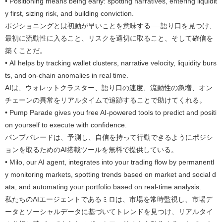
• Positioning means being early: spotting narratives, entering liquidit
y first, sizing risk, and building conviction.
ポジショニングとは初動が早いことを意味する──語り口を見つけ、
最初に流動性に入ること、リスクを適切に取ること、そして確信を
築くことだ。
• AI helps by tracking wallet clusters, narrative velocity, liquidity burs
ts, and on-chain anomalies in real time.
AIは、ウォレットクラスター、語り口の速度、流動性の急増、オン
チェーンの異常をリアルタイムで追跡することで助けてくれる。
• Pump Parade gives you free AI-powered tools to predict and positi
on yourself to execute with confidence.
パンプパレードは、予測し、自信を持って行動できるようにポジシ
ョンを取るためのAI搭載ツールを無料で提供している。
• Milo, our AI agent, integrates into your trading flow by permanentl
y monitoring markets, spotting trends based on market and social d
ata, and automating your portfolio based on real-time analysis.
私たちのAIエージェントであるミロは、市場を常時監視し、市場デ
ータとソーシャルデータに基づいてトレンドを見つけ、リアルタイ