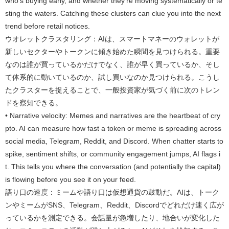
who’s buying early, and whether they’re moving systematically or te
sting the waters. Catching these clusters can clue you into the next
trend before retail notices.
ウオレットクラスタリング：AIは、スマートマネーのウォレットが
新しいセクターやトークンに傾き始めた瞬間を見つけられる。重要
なのは誰が買っているかだけでなく、誰が早く買っているか、そし
て体系的に動いているのか、試し買いなのか見つけられる。こうし
たクラスターを捉えることで、一般投資家が気づく前に次のトレン
ドを察知できる。
• Narrative velocity: Memes and narratives are the heartbeat of cry
pto. AI can measure how fast a token or meme is spreading across
social media, Telegram, Reddit, and Discord. When chatter starts to
spike, sentiment shifts, or community engagement jumps, AI flags i
t. This tells you where the conversation (and potentially the capital)
is flowing before you see it on your feed.
語り口の速度：ミームや語り口は仮想通貨の鼓動だ。AIは、トーク
ンやミームがSNS、Telegram、Reddit、Discordでどれだけ速く広が
っているかを測定できる。会話量が急増したり、地合いが変化した