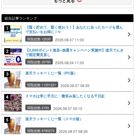
もっと見る
総合記事ランキング
【賢く貯めて、賢く使おう！】あなたに合ったカードを選ん
で支払いをお得に！✨
閲覧総数 12030
2026.08.07 11:00
【3,000ポイント進呈×抽選キャンペーン実施中】楽天でんき
で固定費見直し
閲覧総数 20795
2026.08.04 11:00
楽天ラッキーくじ一覧（PC版）
閲覧総数 11201221
2026.08.07 08:35
スマホは常に手元に・微笑み返したくなる千日紅
閲覧総数 2193
2026.08.07 00:10
楽天ラッキーくじ一覧（スマホ版）
閲覧総数 8780279
2026.08.07 08:36