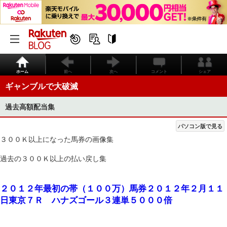
ホーム
前へ
次へ
コメント
シェア
ギャンブルで大破滅
過去高額配当集
パソコン版で見る
３００Ｋ以上になった馬券の画像集
過去の３００Ｋ以上の払い戻し集
２０１２年最初の帯（１００万）馬券２０１２年２月１１
日東京７Ｒ ハナズゴール３連単５０００倍