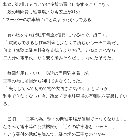
私達が出掛けるついでに夕飯の買出しをすることになり、
一般の時間貸し駐車場よりも安上がりの、
” スーパーの駐車場 ” にと決まったからである。
買い物をすれば駐車料金が割引になるので、娘曰く、
「 買物もできるし駐車料金も少なくて済むから一石二鳥だし、
何より無駄に駐車料金を支払うよりお得。それに これなら
二人分の電車代よりも安く済みそうだし 」なのだそうだ。
毎回利用していた ” 病院の専用駐車場 ” が、
工事の為に前回から利用できなくなった。
「 失くしてみて初めて物の大切さに気付く 」というが、
利用できなくなった今、改めて専用駐車場の有難味を実感してい
る。
当初、「 工事の為、暫くの間駐車場が使用できなくなります。
なるべく電車等の公共機関か、近くの駐車場を･･･云々。」
という受付の貼紙を読んで、駐車場の工事なのだから