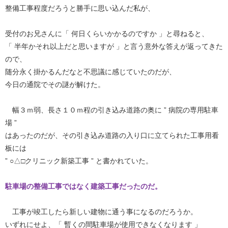
整備工事程度だろうと勝手に思い込んだ私が、
受付のお兄さんに「 何日くらいかかるのですか 」と尋ねると、
「 半年かそれ以上だと思いますが 」と言う意外な答えが返ってきた
ので、
随分永く掛かるんだなと不思議に感じていたのだが、
今日の通院でその謎が解けた。
幅３ｍ弱、長さ１０ｍ程の引き込み道路の奥に ” 病院の専用駐車
場 ”
はあったのだが、その引き込み道路の入り口に立てられた工事用看
板には
” ○△□クリニック新築工事 ” と書かれていた。
駐車場の整備工事ではなく建築工事だったのだ。
工事が竣工したら新しい建物に通う事になるのだろうか。
いずれにせよ、「 暫くの間駐車場が使用できなくなります 」