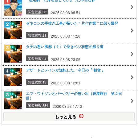
閲覧総数 30
2026.08.08 08:51
ゼネコンの手抜き工事が招いた “ 片付作業 ” に怒り爆発
閲覧総数 21
2026.08.08 11:28
タチの悪い風邪（？）で泣きベソ状態の帰り道
閲覧総数 24
2026.08.08 23:05
デザートとメインが逆転した、今日の『 朝食 』
閲覧総数 13
2026.08.08 12:01
エマ・ワトソンとバーバリーの思い出（香港旅行 第２日
目）
閲覧総数 354
2026.03.23 17:12
もっと見る