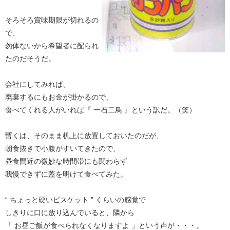
そろそろ賞味期限が切れるの
で、
勿体ないから希望者に配られ
たのだそうだ。
会社にしてみれば、
廃棄するにもお金が掛かるので、
食べてくれる人がいれば『 一石二鳥 』という訳だ。（笑）
暫くは、そのまま机上に放置しておいたのだが、
朝食抜きで小腹がすいてきたので、
昼食間近の微妙な時間帯にも関わらず
我慢できずに蓋を明けて食べてみた。
“ ちょっと硬いビスケット ” くらいの感覚で
しきりに口に放り込んでいると、隣から
「 お昼ご飯が食べられなくなりますよ 」という声が・・・。