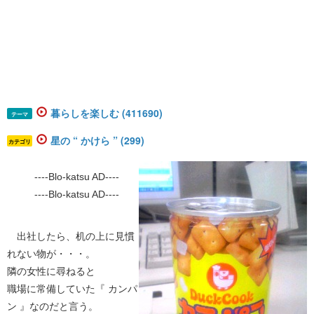
暮らしを楽しむ (411690)
テーマ
星の “ かけら ” (299)
カテゴリ
----Blo-katsu AD----
----Blo-katsu AD----
出社したら、机の上に見慣
れない物が・・・。
隣の女性に尋ねると
職場に常備していた『 カンパ
ン 』なのだと言う。