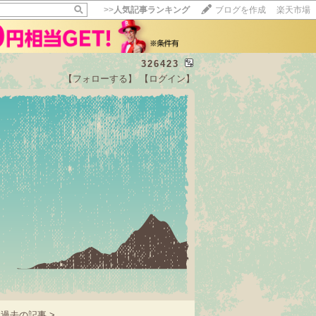
>>
人気記事ランキング
ブログを作成
楽天市場
326423
【フォローする】
【ログイン】
【毎日開催】
15記事にいいね！で1ポイント
10秒滞在
いいね!
--
/
--
過去の記事 >