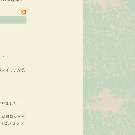
・・
気スイッチが長
作りました！！
、給餌ロッドっ
まりピンセット