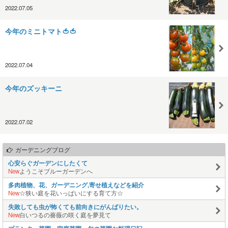
2022.07.05
今年のミニトマト🍅🍅
2022.07.04
今年のズッキーニ
2022.07.02
ガーデニングブログ
心安らぐガーデンにしたくて
New
ようこそブルーガーデンへ
多肉植物、花、ガーデニング,寄せ植えなどを紹介
New
☆狭い庭を花いっぱいにする育て方☆
失敗しても虫が怖くても前向きにがんばりたい。
New
白いつるの薔薇の咲く庭を夢見て