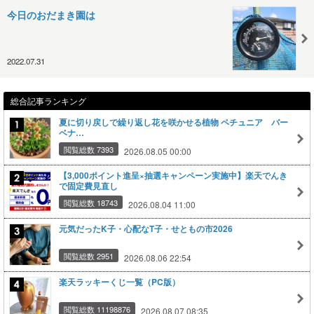
今日のおだまき園は
2022.07.31
総合記事ランキング
夏に切り戻しで繰り返し花を咲かせる植物 ペチュニア バー
ベナ…
閲覧総数 7393
2026.08.05 00:00
【3,000ポイント進呈×抽選キャンペーン実施中】楽天でんき
で固定費見直し
閲覧総数 18743
2026.08.04 11:00
元気だったK子・心配なT子・せともの市2026
閲覧総数 2951
2026.08.06 22:54
楽天ラッキーくじ一覧（PC版）
閲覧総数 11198876
2026.08.07 08:35