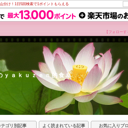
ト山分け！1日5回検索で1ポイントもらえる
【フォローす
のｙａｋｕｚｅｎ的食卓
カテゴリ別記事
よく読まれている記事
お気に入りブ