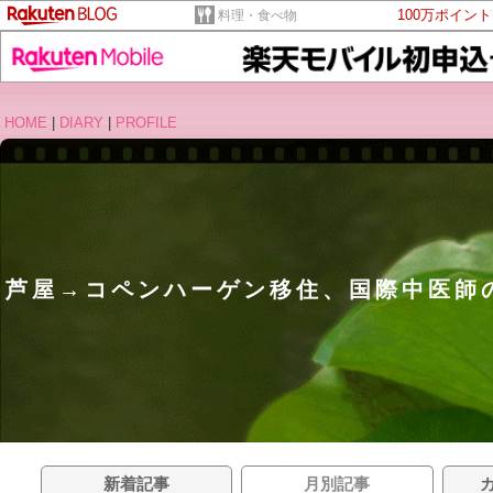
100万ポイン
料理・食べ物
HOME
|
DIARY
|
PROFILE
芦屋→コペンハーゲン移住、国際中医師
新着記事
月別記事