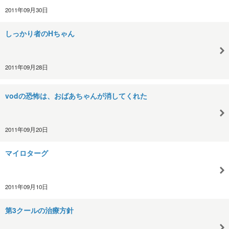
2011年09月30日
しっかり者のHちゃん
2011年09月28日
vodの恐怖は、おばあちゃんが消してくれた
2011年09月20日
マイロターグ
2011年09月10日
第3クールの治療方針