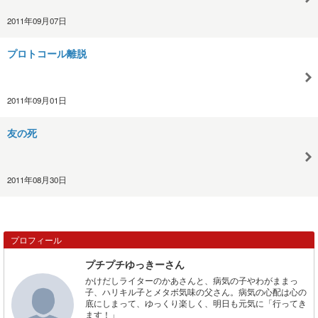
2011年09月07日
プロトコール離脱
2011年09月01日
友の死
2011年08月30日
プロフィール
プチプチゆっきーさん
かけだしライターのかあさんと、病気の子やわがままっ
子、ハリキル子とメタボ気味の父さん。病気の心配は心の
底にしまって、ゆっくり楽しく、明日も元気に「行ってき
ます！」