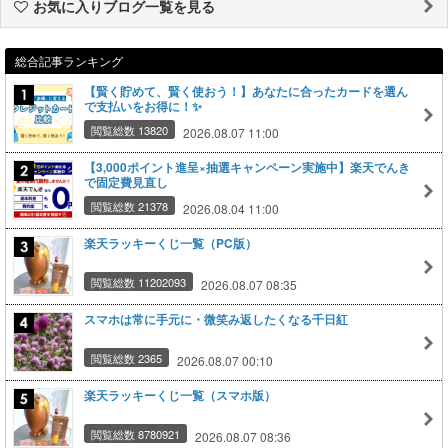
お気に入りブログ一覧を見る
総合記事ランキング
【賢く貯めて、賢く使おう！】あなたに合ったカードを選ん
で支払いをお得に！✨
閲覧総数 13820
2026.08.07 11:00
【3,000ポイント進呈×抽選キャンペーン実施中】楽天でんき
で固定費見直し
閲覧総数 21378
2026.08.04 11:00
楽天ラッキーくじ一覧（PC版）
閲覧総数 11202093
2026.08.07 08:35
スマホは常に手元に・微笑み返したくなる千日紅
閲覧総数 2365
2026.08.07 00:10
楽天ラッキーくじ一覧（スマホ版）
閲覧総数 8780921
2026.08.07 08:36