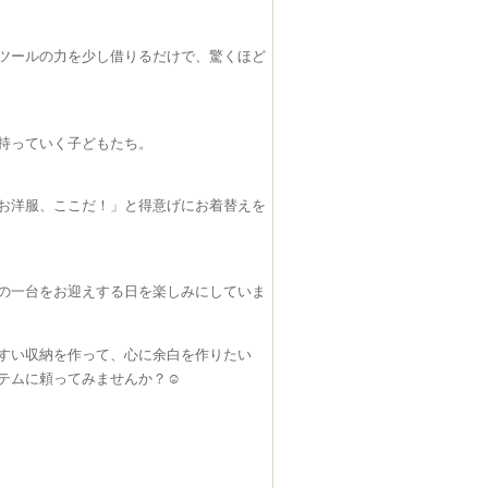
なツールの力を少し借りるだけで、驚くほど
へ持っていく子どもたち。
お洋服、ここだ！」と得意げにお着替えを
りの一台をお迎えする日を楽しみにしていま
すい収納を作って、心に余白を作りたい
テムに頼ってみませんか？☺️