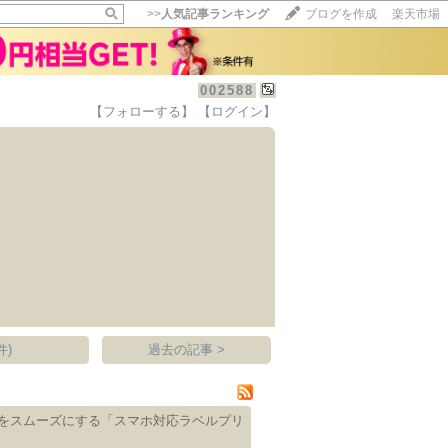
>>
人気記事ランキング
ブログを作成
楽天市場
002588
【フォローする】
【ログイン】
【毎日開催】
15記事にいいね！で1ポイント
10秒滞在
いいね!
--
/
--
件)
過去の記事 >
をスムーズにする「スマホ対応ラベルプリ