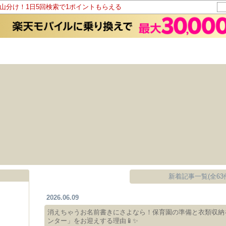
ト山分け！1日5回検索で1ポイントもらえる
新着記事一覧(全63
2026.06.09
消えちゃうお名前書きにさよなら！保育園の準備と衣類収納
ンター」をお迎えする理由📱✨