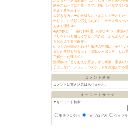
消えちゃうお名前書きにさよなら！保育園の準
納をスムーズにする「スマホ対応ラベルプリン
迎えする理由📱✨
大好きなカレーの色移りにさよなら！子どもた
わり！」に笑顔で応えるために、ガラス製タッ
えする理由 🍛✨
4歳の娘と「一緒にお料理」の夢が叶う！家族4
作りをもっと優しくする、大きめ「ぶんぶんチ
をお迎えする理由🧅✨
いつもの公園がふわりと魔法の空間に！子ども
きりの笑顔を引き出す「電動シャボン玉」をお
正解だった理由🫧✨
洗濯物の「とりあえず置き」から卒業！家族4人
子にしない、メッシュバスケットをお迎えする理
コメント新着
コメントに書き込みはありません。
キーワードサーチ
▼キーワード検索
楽天ブログ内
このブログ内
ウェブサ