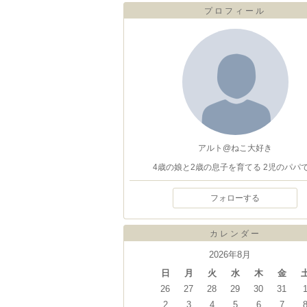
プロフィール
アルト@ねこ大好き
4歳の娘と2歳の息子を育てる 2児のパパ
フォローする
カレンダー
2026年8月
日
月
火
水
木
金
26
27
28
29
30
31
2
3
4
5
6
7