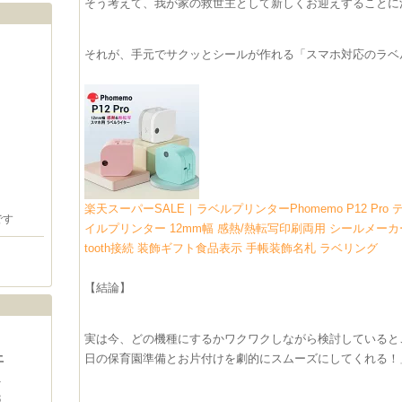
​そう考えて、我が家の救世主として新しくお迎えすること
それが、手元でサクッとシールが作れる「スマホ対応のラベ
楽天スーパーSALE｜ラベルプリンターPhomemo P12 Pr
です
イルプリンター 12mm幅 感熱/熱転写印刷両用 シールメーカ
tooth接続 装飾ギフト食品表示 手帳装飾名札 ラベリング
​【結論】
​実は今、どの機種にするかワクワクしながら検討している
土
日の保育園準備とお片付けを劇的にスムーズにしてくれる！
1
8