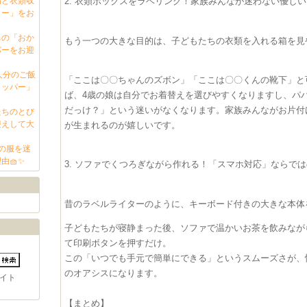
備と衣類収
​2. 衣類ボックスをラベリング！家族みんなが迷わない優し
ター」をお
ちの「おか
もう一つの大きな目的は、子どもたちの衣類を入れる箱を見
パーをお迎
人分のご飯
「ここは〇〇ちゃんのズボン」「ここは〇〇くんの靴下」と
ョッパー」
ば、4歳の娘は自分でお着替えを選びやすくなりますし、パ
だっけ？」という迷いがなくなります。家族みんながお片付
たちのとび
迎えして大
が生まれるのが嬉しいです。
の服を迷
由🧺✨
​3. ソファでくつろぎながら作れる！「スマホ対応」ならで
昔のラベルライターのように、キーボード付きの大きな本体
子どもたちが寝静まった後、ソファで温かいお茶を飲みなが
て印刷ボタンを押すだけ。
この「いつでも手元で簡単にできる」というスムーズさが、
のオアシスになります。
イト
​【まとめ】