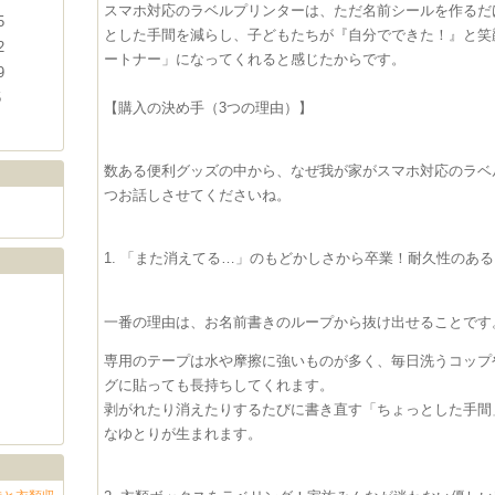
​スマホ対応のラベルプリンターは、ただ名前シールを作る
5
とした手間を減らし、子どもたちが『自分でできた！』と笑
2
ートナー」になってくれると感じたからです。
9
5
【購入の決め手（3つの理由）】
​数ある便利グッズの中から、なぜ我が家がスマホ対応のラベ
つお話しさせてくださいね。
​1. 「また消えてる…」のもどかしさから卒業！耐久性のあ
一番の理由は、お名前書きのループから抜け出せることです
専用のテープは水や摩擦に強いものが多く、毎日洗うコップ
グに貼っても長持ちしてくれます。
剥がれたり消えたりするたびに書き直す「ちょっとした手間
なゆとりが生まれます。