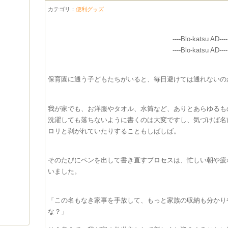
カテゴリ：
便利グッズ
----Blo-katsu AD----
----Blo-katsu AD----
​保育園に通う子どもたちがいると、毎日避けては通れない
我が家でも、お洋服やタオル、水筒など、ありとあらゆるも
洗濯しても落ちないように書くのは大変ですし、気づけば名
ロリと剥がれていたりすることもしばしば。
そのたびにペンを出して書き直すプロセスは、忙しい朝や疲
いました。
​「この名もなき家事を手放して、もっと家族の収納も分か
な？」