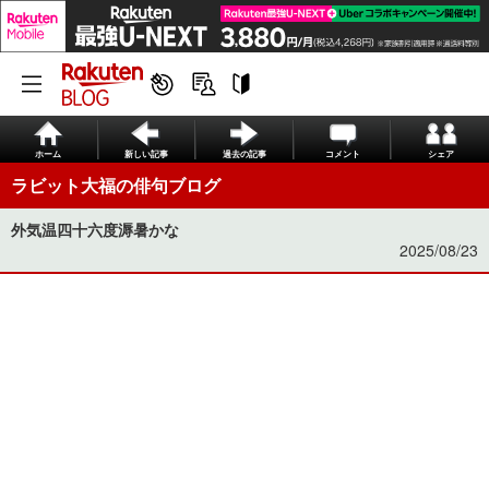
ホーム
新しい記事
過去の記事
コメント
シェア
ラビット大福の俳句ブログ
外気温四十六度溽暑かな
2025/08/23