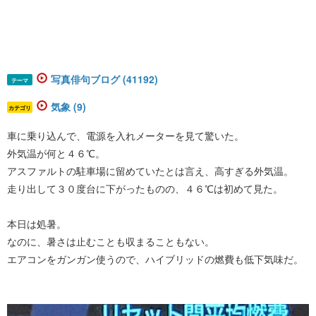
写真俳句ブログ (41192)
テーマ
気象 (9)
カテゴリ
車に乗り込んで、電源を入れメーターを見て驚いた。
外気温が何と４６℃。
アスファルトの駐車場に留めていたとは言え、高すぎる外気温。
走り出して３０度台に下がったものの、４６℃は初めて見た。
本日は処暑。
なのに、暑さは止むことも収まることもない。
エアコンをガンガン使うので、ハイブリッドの燃費も低下気味だ。