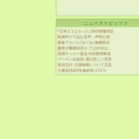
ニューストピックス
｢日本人でよかった｣SNS情報否定
駅構内で下品な音声…声明公表
家族アルバム｢みてね｣無償再送
趣里が離婚決意か､三山の父は…
韓国サッカー協会 性的接待報道
プーチン氏絶望､露の悲しい現実
有吉弘行､引退時期について言及
公務員月給5年連続増､3.51％