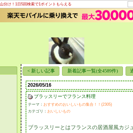
ト山分け！1日5回検索で1ポイントもらえる
< 新しい記事
新着記事一覧(全4589件)
2026/05/16
ブラッスリーでフランス料理
テーマ：
おすすめのおいしいもの集合！！(2305)
カテゴリ：
おいしいもの
ブラッスリーとはフランスの居酒屋風カジ