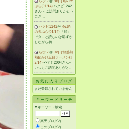
らび２
@
Re[1]:蛸の天
ぷら(01/14)
ハクビ1242
さんへ ご訪問ありがとう
ござ…
ハクビ1242
@
Re:蛸
の天ぷら(01/14)
「蛸」
でタコと読むのは恥ずか
しながら初…
らび２
@
Re[1]:熱熱熱
熱餡かけ五目ラーメン(1
2/14)
やすじ2004さんへ
いつもご訪問ありがと…
お気に入りブログ
まだ登録されていません
キーワードサーチ
▼キーワード検索
楽天ブログ内
このブログ内