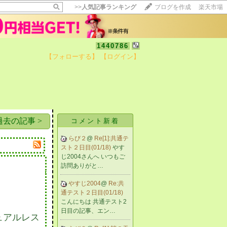
>>
人気記事ランキング
ブログを作成
楽天市場
1440786
【フォローする】
【ログイン】
【毎日開催】
15記事にいいね！で1ポイント
10秒滞在
いいね!
--
/
--
過去の記事 >
コメント新着
らび２
@
Re[1]:共通テ
スト２日目(01/18)
やす
じ2004さんへ いつもご
訪問ありがと…
やすじ2004
@
Re:共
通テスト２日目(01/18)
こんにちは 共通テスト2
日目の記事、エン…
ュアルレス