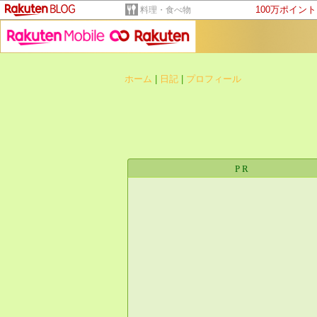
100万ポイン
料理・食べ物
ホーム
|
日記
|
プロフィール
PR