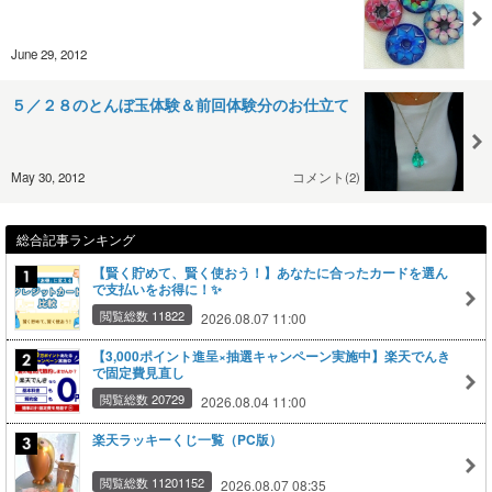
June 29, 2012
５／２８のとんぼ玉体験＆前回体験分のお仕立て
May 30, 2012
コメント(2)
総合記事ランキング
【賢く貯めて、賢く使おう！】あなたに合ったカードを選ん
で支払いをお得に！✨
閲覧総数 11822
2026.08.07 11:00
【3,000ポイント進呈×抽選キャンペーン実施中】楽天でんき
で固定費見直し
閲覧総数 20729
2026.08.04 11:00
楽天ラッキーくじ一覧（PC版）
閲覧総数 11201152
2026.08.07 08:35