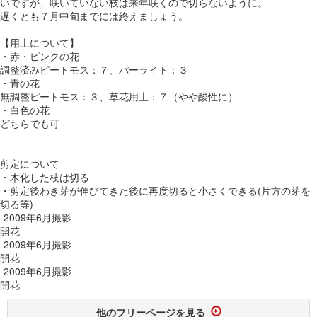
いですが、咲いていない枝は来年咲くので切らないように。
遅くとも７月中旬までには終えましょう。
【用土について】
・赤・ピンクの花
調整済みピートモス：７、パーライト：３
・青の花
無調整ピートモス：３、草花用土：７（やや酸性に）
・白色の花
どちらでも可
剪定について
・木化した枝は切る
・剪定後わき芽が伸びてきた後に再度切ると小さくできる(片方の芽を
切る等)
2009年6月撮影
開花
2009年6月撮影
開花
2009年6月撮影
開花
他のフリーページを見る