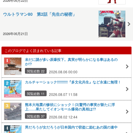
2026年05月22日
ウルトラマン80 第2話「先生の秘密」
2026年05月21日
このブログでよく読まれている記事
未だに謎が多い原爆投下。真実が明らかになる事はあるの
か!?
閲覧総数 22
2026.08.06 00:00
カルチャーショック!!!!!!!!!『多文化共生』など永遠に無理！
閲覧総数 11
2026.08.07 11:58
熊本大地震の惨状にショック！(3)驚愕の事実が新たに浮
上……果たしてイオンモール爆発の真相は!?
閲覧総数 37
2026.08.02 12:44
男だろうが女だろうが日本国内で窃盗に励むあの国の連中