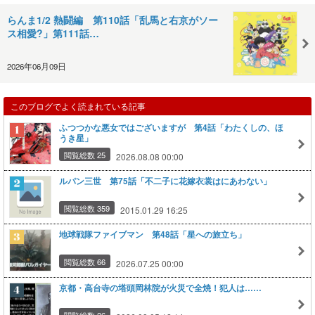
らんま1/2 熱闘編 第110話「乱馬と右京がソー
ス相愛?」第111話…
2026年06月09日
このブログでよく読まれている記事
ふつつかな悪女ではございますが 第4話「わたくしの、ほ
うき星」
閲覧総数 25
2026.08.08 00:00
ルパン三世 第75話「不二子に花嫁衣裳はにあわない」
閲覧総数 359
2015.01.29 16:25
地球戦隊ファイブマン 第48話「星への旅立ち」
閲覧総数 66
2026.07.25 00:00
京都・高台寺の塔頭岡林院が火災で全焼！犯人は……