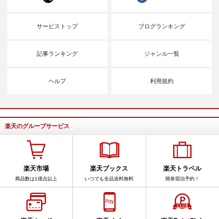
サービストップ
ブログランキング
記事ランキング
ジャンル一覧
ヘルプ
利用規約
楽天のグループサービス
楽天市場
楽天ブックス
楽天トラベル
商品数は1億点以上
いつでも全品送料無料
簡単宿泊予約！