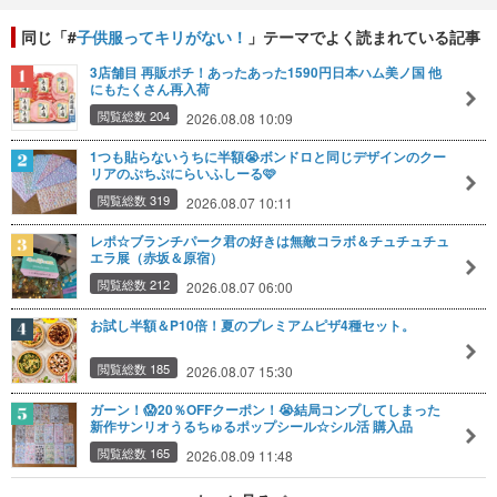
同じ「#
子供服ってキリがない！
」テーマでよく読まれている記事
3店舗目 再販ポチ！あったあった1590円日本ハム美ノ国 他
にもたくさん再入荷
閲覧総数 204
2026.08.08 10:09
1つも貼らないうちに半額😭ボンドロと同じデザインのクー
リアのぷちぷにらいふしーる🩷
閲覧総数 319
2026.08.07 10:11
レポ☆ブランチパーク君の好きは無敵コラボ＆チュチュチュ
エラ展（赤坂＆原宿）
閲覧総数 212
2026.08.07 06:00
お試し半額＆P10倍！夏のプレミアムピザ4種セット。
閲覧総数 185
2026.08.07 15:30
ガーン！😱20％OFFクーポン！😭結局コンプしてしまった
新作サンリオうるちゅるポップシール☆シル活 購入品
閲覧総数 165
2026.08.09 11:48