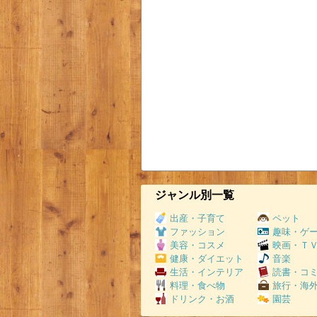
ジャンル別一覧
出産・子育て
ペット
ファッション
趣味・ゲ
美容・コスメ
映画・Ｔ
健康・ダイエット
音楽
生活・インテリア
読書・コ
料理・食べ物
旅行・海
ドリンク・お酒
園芸