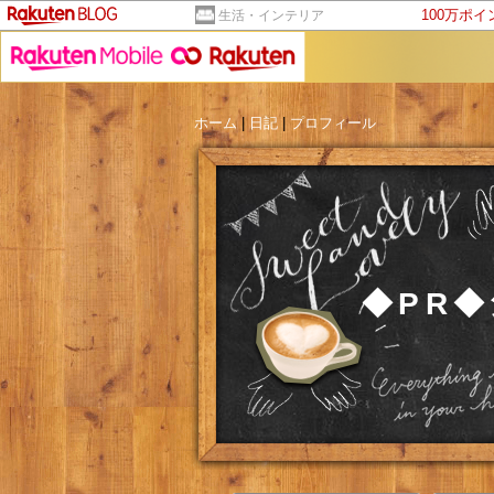
100万ポ
生活・インテリア
ホーム
|
日記
|
プロフィール
◆PR