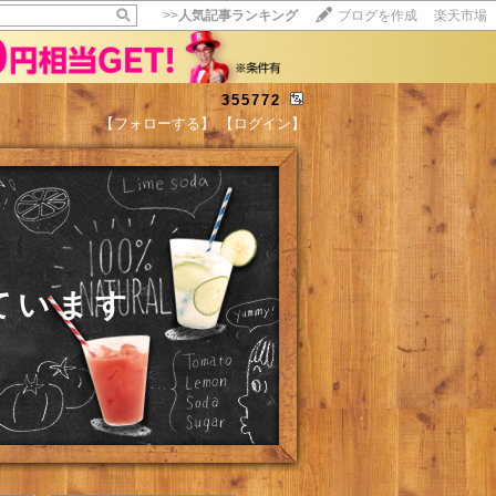
>>
人気記事ランキング
ブログを作成
楽天市場
355772
【フォローする】
【ログイン】
ています