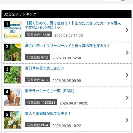
総合記事ランキング
【賢く貯めて、賢く使おう！】あなたに合ったカードを選ん
で支払いをお得に！✨
閲覧総数 16335
2026.08.07 11:00
暑さに強い！マリーゴールドと日々草の種を採ろう！
閲覧総数 8782
2026.08.08 16:58
百日草を長く楽しみたい
閲覧総数 3705
2026.08.08 00:00
楽天ラッキーくじ一覧（PC版）
閲覧総数 11203293
2026.08.07 08:35
友人と価値観が似てる幸せ！
閲覧総数 2474
2026.08.08 10:22