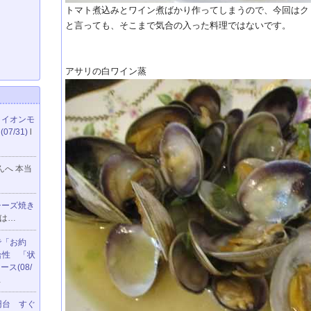
トマト煮込みとワイン煮ばかり作ってしまうので、今回はク
と言っても、そこまで気合の入った料理ではないです。
アサリの白ワイン蒸
 イオンモ
7/31)
l
さんへ 本当
チーズ焼き
のは…
で「お約
合性 「状
ス(08/
…
8円台 すぐ