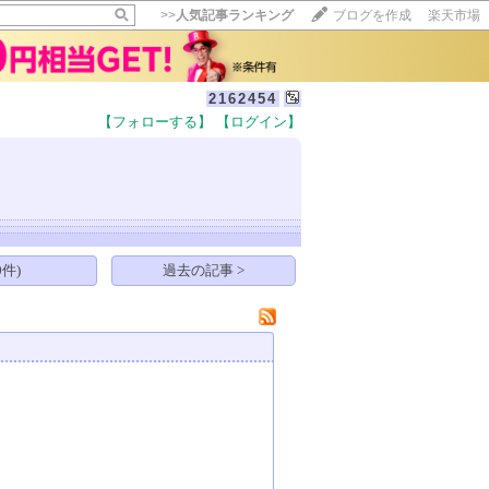
>>
人気記事ランキング
ブログを作成
楽天市場
2162454
【フォローする】
【ログイン】
【毎日開催】
15記事にいいね！で1ポイント
10秒滞在
いいね!
--
/
--
件)
過去の記事 >