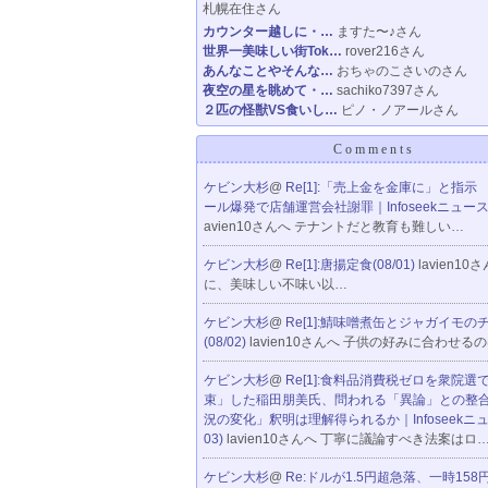
札幌在住さん
カウンター越しに・…
ますた〜♪さん
世界一美味しい街Tok…
rover216さん
あんなことやそんな…
おちゃのこさいのさん
夜空の星を眺めて・…
sachiko7397さん
２匹の怪獣VS食いし…
ピノ・ノアールさん
Comments
ケビン大杉
@
Re[1]:「売上金を金庫に」と指示
ール爆発で店舗運営会社謝罪｜Infoseekニュース(0
avien10さんへ テナントだと教育も難しい…
ケビン大杉
@
Re[1]:唐揚定食(08/01)
lavien10
に、美味しい不味い以…
ケビン大杉
@
Re[1]:鯖味噌煮缶とジャガイモの
(08/02)
lavien10さんへ 子供の好みに合わせる
ケビン大杉
@
Re[1]:食料品消費税ゼロを衆院選
束」した稲田朋美氏、問われる「異論」との整
況の変化」釈明は理解得られるか｜Infoseekニュー
03)
lavien10さんへ 丁寧に議論すべき法案はロ
ケビン大杉
@
Re:ドルが1.5円超急落、一時15