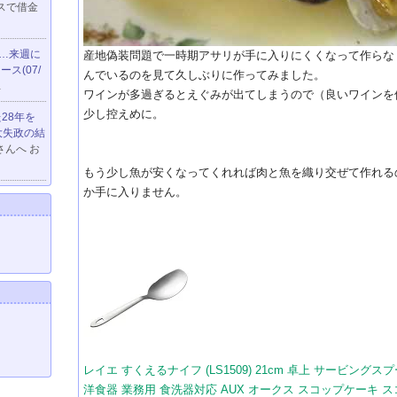
スで借金
ぐ…来週に
産地偽装問題で一時期アサリが手に入りにくくなって作らな
ス(07/
んでいるのを見て久しぶりに作ってみました。
…
ワインが多過ぎるとえぐみが出てしまうので（良いワインを
少し控えめに。
た28年を
大失政の結
0さんへ お
もう少し魚が安くなってくれれば肉と魚を織り交ぜて作れる
か手に入りません。
レイエ すくえるナイフ (LS1509) 21cm 卓上 サービング
洋食器 業務用 食洗器対応 AUX オークス スコップケーキ