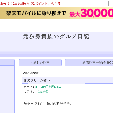
ト山分け！1日5回検索で1ポイントもらえる
元独身貴族のグルメ日記
< 新しい記事
新着記事一覧(全8950
2026/05/08
豚のクリーム煮
(2)
テーマ：
オトコの手料理(3619)
カテゴリ：
自炊の話
順不同ですが、先月の料理当番。