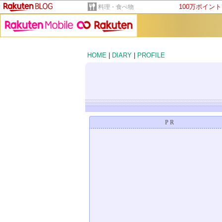
100万ポイン
料理・食べ物
HOME
|
DIARY
|
PROFILE
PR