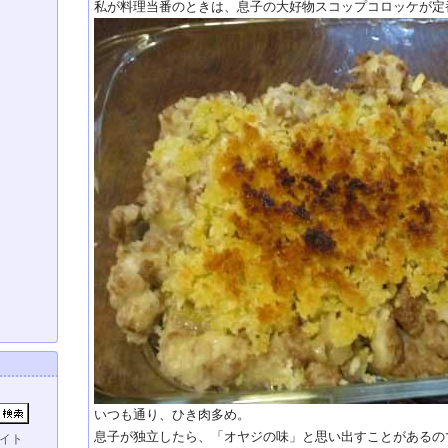
私が料理当番のときは、息子の大好物スコップコロッケが定
いつも通り、ひき肉多め。
息子が独立したら、「オヤジの味」と思い出すことがあるの
イト