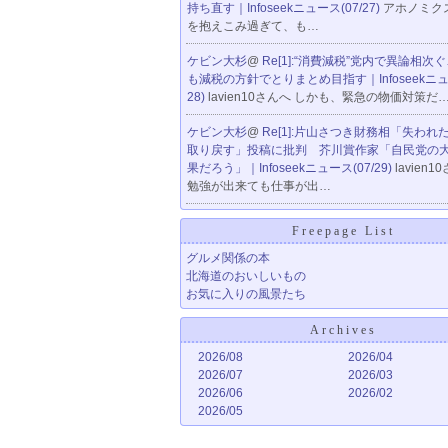
持ち直す｜Infoseekニュース(07/27)
アホノミク
を抱えこみ過ぎて、も…
ケビン大杉
@
Re[1]:“消費減税”党内で異論相次
も減税の方針でとりまとめ目指す｜Infoseekニュー
28)
lavien10さんへ しかも、緊急の物価対策だ
ケビン大杉
@
Re[1]:片山さつき財務相「失われ
取り戻す」投稿に批判 芥川賞作家「自民党の
果だろう」｜Infoseekニュース(07/29)
lavien1
勉強が出来ても仕事が出…
Freepage List
グルメ関係の本
北海道のおいしいもの
お気に入りの風景たち
Archives
2026/08
2026/04
2026/07
2026/03
2026/06
2026/02
2026/05