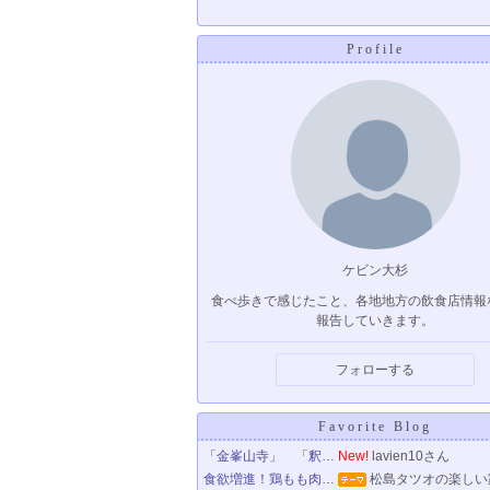
Profile
ケビン大杉
食べ歩きで感じたこと、各地地方の飲食店情報
報告していきます。
フォローする
Favorite Blog
「金峯山寺」 「釈…
New!
lavien10さん
食欲増進！鶏もも肉…
松島タツオの楽しい