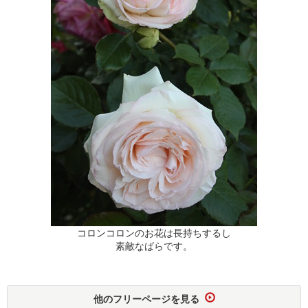
コロンコロンのお花は長持ちするし
素敵なばらです。
他のフリーページを見る