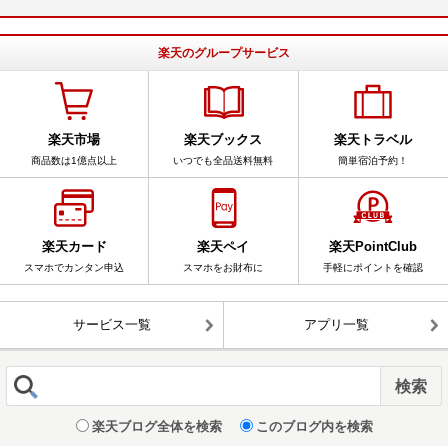
楽天のグループサービス
楽天市場
楽天ブックス
楽天トラベル
商品数は1億点以上
いつでも全品送料無料
簡単宿泊予約！
楽天カード
楽天ペイ
楽天PointClub
スマホでカンタン申込
スマホをお財布に
手軽にポイントを確認
サービス一覧
アプリ一覧
楽天ブログ全体を検索
このブログ内を検索