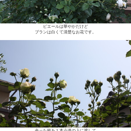
ピエールは華やかだけど
ブランは白くて清楚なお花です。
余った枝を１本小道の上に渡して