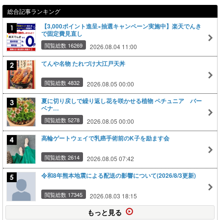
総合記事ランキング
【3,000ポイント進呈×抽選キャンペーン実施中】楽天でんき
で固定費見直し
閲覧総数 16269
2026.08.04 11:00
てんや名物 たれづけ大江戸天丼
閲覧総数 4832
2026.08.05 00:00
夏に切り戻しで繰り返し花を咲かせる植物 ペチュニア バー
ベナ…
閲覧総数 5278
2026.08.05 00:00
高輪ゲートウェイで乳癌手術前のK子を励ます会
閲覧総数 2614
2026.08.05 07:42
令和8年熊本地震による配送の影響について(2026/8/3更新)
閲覧総数 17345
2026.08.03 18:15
もっと見る