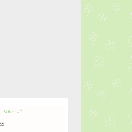
は、なあ～に？
22)