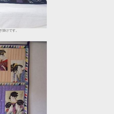
ざ掛けです。
。