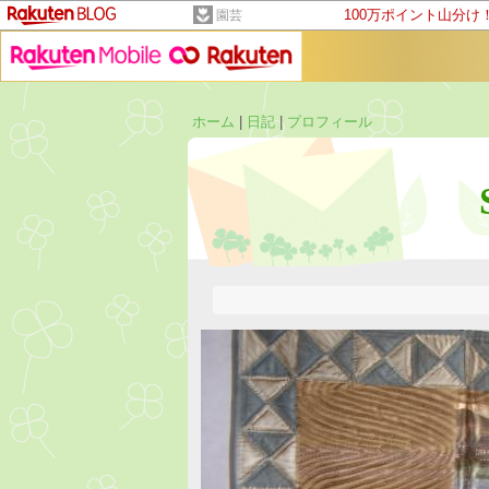
100万ポイント山分け
園芸
ホーム
|
日記
|
プロフィール