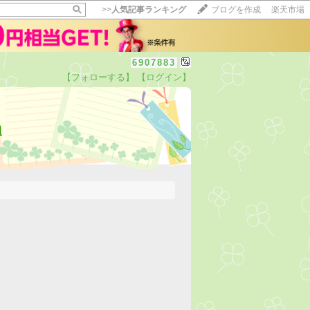
>>
人気記事ランキング
ブログを作成
楽天市場
6907883
【フォローする】
【ログイン】
n