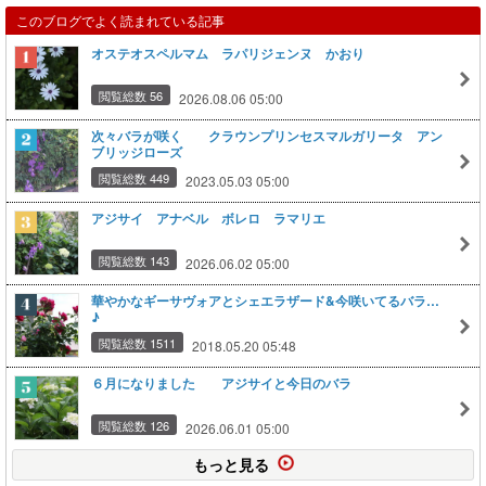
このブログでよく読まれている記事
オステオスペルマム ラパリジェンヌ かおり
閲覧総数 56
2026.08.06 05:00
次々バラが咲く クラウンプリンセスマルガリータ アン
ブリッジローズ
閲覧総数 449
2023.05.03 05:00
アジサイ アナベル ボレロ ラマリエ
閲覧総数 143
2026.06.02 05:00
華やかなギーサヴォアとシェエラザード&今咲いてるバラ…
♪
閲覧総数 1511
2018.05.20 05:48
６月になりました アジサイと今日のバラ
閲覧総数 126
2026.06.01 05:00
もっと見る