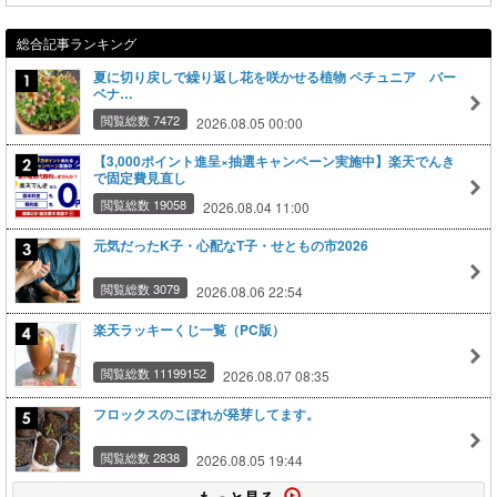
総合記事ランキング
夏に切り戻しで繰り返し花を咲かせる植物 ペチュニア バー
ベナ…
閲覧総数 7472
2026.08.05 00:00
【3,000ポイント進呈×抽選キャンペーン実施中】楽天でんき
で固定費見直し
閲覧総数 19058
2026.08.04 11:00
元気だったK子・心配なT子・せともの市2026
閲覧総数 3079
2026.08.06 22:54
楽天ラッキーくじ一覧（PC版）
閲覧総数 11199152
2026.08.07 08:35
フロックスのこぼれが発芽してます。
閲覧総数 2838
2026.08.05 19:44
もっと見る