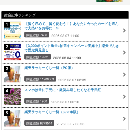
総合記事ランキング
【賢く貯めて、賢く使おう！】あなたに合ったカードを選ん
で支払いをお得に！✨
閲覧総数 7486
2026.08.07 11:00
【3,000ポイント進呈×抽選キャンペーン実施中】楽天でんき
で固定費見直し
閲覧総数 19921
2026.08.04 11:00
楽天ラッキーくじ一覧（PC版）
閲覧総数 11200303
2026.08.07 08:35
スマホは常に手元に・微笑み返したくなる千日紅
閲覧総数 1950
2026.08.07 00:10
楽天ラッキーくじ一覧（スマホ版）
閲覧総数 8779514
2026.08.07 08:36