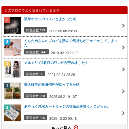
このブログでよく読まれている記事
温泉ホテルのコスパとよかった点
閲覧総数 193
2025.08.08 23:39
くらためさんのブログを読んで気持ちがモヤモヤしてしまっ
た
閲覧総数 5447
2019.02.20 21:38
メルカリで2枚目のワンピが売れました！
閲覧総数 98
2021.09.24 23:26
楽天証券の投資信託が戻ってきた話
閲覧総数 298
2025.06.21 01:07
あやうく浄水カートリッジの模倣品を買うとこだった…
閲覧総数 205
2025.12.23 00:18
もっと見る