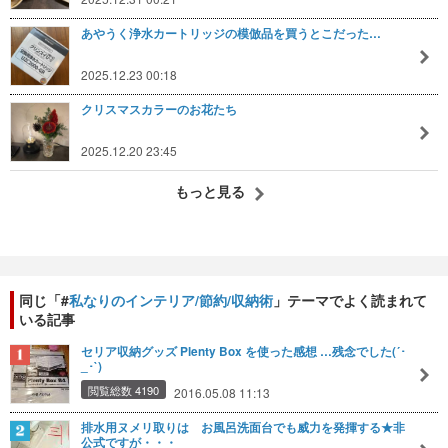
あやうく浄水カートリッジの模倣品を買うとこだった…
2025.12.23 00:18
クリスマスカラーのお花たち
2025.12.20 23:45
もっと見る
同じ「#
私なりのインテリア/節約/収納術
」テーマでよく読まれて
いる記事
セリア収納グッズ Plenty Box を使った感想 …残念でした(´･
_･`)
閲覧総数 4190
2016.05.08 11:13
排水用ヌメリ取りは お風呂洗面台でも威力を発揮する★非
公式ですが・・・