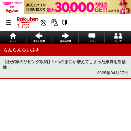
ホーム
新しい記事
過去の記事
コメント
シェア
らんらんらいふ♪
【わが家のリビング収納】いつのまにか増えてしまった紙袋を断捨
離！
2025年04月27日