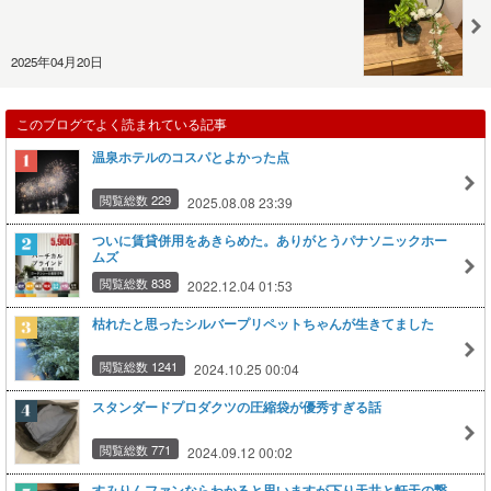
2025年04月20日
このブログでよく読まれている記事
温泉ホテルのコスパとよかった点
閲覧総数 229
2025.08.08 23:39
ついに賃貸併用をあきらめた。ありがとうパナソニックホー
ムズ
閲覧総数 838
2022.12.04 01:53
枯れたと思ったシルバープリペットちゃんが生きてました
閲覧総数 1241
2024.10.25 00:04
スタンダードプロダクツの圧縮袋が優秀すぎる話
閲覧総数 771
2024.09.12 00:02
すみりんファンならわかると思いますが下り天井と軒天の繋