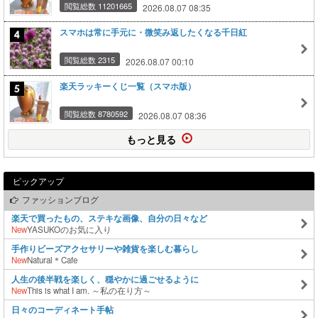
閲覧総数 11201665
2026.08.07 08:35
スマホは常に手元に・微笑み返したくなる千日紅
閲覧総数 2315
2026.08.07 00:10
楽天ラッキーくじ一覧（スマホ版）
閲覧総数 8780592
2026.08.07 08:36
もっと見る
ピックアップ
ファッションブログ
楽天で買ったもの、ステキな画像、自分の日々など
New
YASUKOのお気に入り
手作りビーズアクセサリーや雑貨を楽しむ暮らし
New
Natural＊Cafe
人生の後半戦を楽しく、穏やかに過ごせるように
New
This is what I am. ～私の在り方～
日々のコーディネート手帖