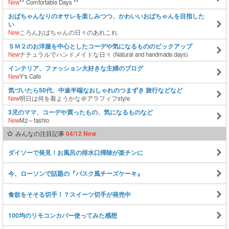
New
** Comfortable Days **
おばちゃんなりのオサレを楽しみつつ、かわいいおばちゃんを目指した
い
New
ころんおばちゃんの日々のあれこれ
ＳＭ２のお洋服を中心としたコーデや気になるもののピックアップ
New
ナチュラルでハンドメイドな日々 (Natural and handmade days)
インテリア、ファッション大好きな主婦のブログ
New
Y's Cafe
気づいたら50代、中途半端なおしゃれのつまずき 旅行などなど
New
明日は何を着ようかな＠アラフィフstyle
3児のママ、コーデや買ったもの、気になるものなど
New
M2～fashio
みんなの注目記事
04/12 New
ダイソーで発見！お風呂の排水口掃除が楽チンに
今、ローソンで話題の『バスク風チーズケーキ』
食欲をそそる切手！？スイーツ切手が発売中
100均のリモコンカバー使ってみた感想