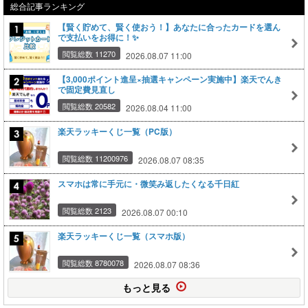
総合記事ランキング
【賢く貯めて、賢く使おう！】あなたに合ったカードを選ん
で支払いをお得に！✨
閲覧総数 11270
2026.08.07 11:00
【3,000ポイント進呈×抽選キャンペーン実施中】楽天でんき
で固定費見直し
閲覧総数 20582
2026.08.04 11:00
楽天ラッキーくじ一覧（PC版）
閲覧総数 11200976
2026.08.07 08:35
スマホは常に手元に・微笑み返したくなる千日紅
閲覧総数 2123
2026.08.07 00:10
楽天ラッキーくじ一覧（スマホ版）
閲覧総数 8780078
2026.08.07 08:36
もっと見る