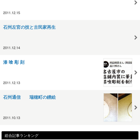
2011.12.15
石州左官の技と古民家再生
2011.12.14
漆 喰 彫 刻
2011.12.13
石州通信 瑞穂町の鏝絵
2011.10.13
総合記事ランキング