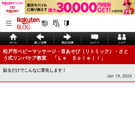
ホーム
新しい記事
過去の記事
コメント
シェア
松戸市ベビーマッサージ・音あそび（リトミック）・さと
う式リンパケア教室 「Ｌｅ Ｓｏｌｅｉｌ」
貼るだけでこんなに変化します！
Jan 19, 2024