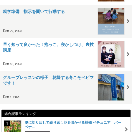
就学準備 指示を聞いて行動する
Dec 27, 2023
早く知って良かった！抱っこ、寝かしつけ、裏技
講座
Dec 18, 2023
グループレッスンの様子 乾燥する冬こそベビマ
です！
Dec 1, 2023
総合記事ランキング
夏に切り戻しで繰り返し花を咲かせる植物 ペチュニア バー
ベナ…