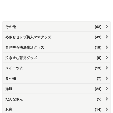
その他
(62)
めざせセレブ美人ママグッズ
(49)
育児中も快適生活グッズ
(19)
泣き止む育児グッズ
(5)
スイーツ☆
(13)
食べ物
(7)
洋服
(24)
だんなさん
(5)
お家
(14)