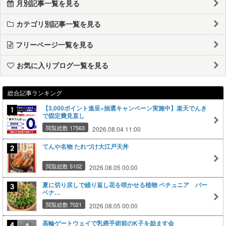
月別記事一覧を見る
カテゴリ別記事一覧を見る
フリーページ一覧を見る
お気に入りブログ一覧を見る
総合記事ランキング
【3,000ポイント進呈×抽選キャンペーン実施中】楽天でんき
で固定費見直し
閲覧総数 17563
2026.08.04 11:00
てんや名物 たれづけ大江戸天丼
閲覧総数 5102
2026.08.05 00:00
夏に切り戻しで繰り返し花を咲かせる植物 ペチュニア バー
ベナ…
閲覧総数 7021
2026.08.05 00:00
高輪ゲートウェイで乳癌手術前のK子を励ます会