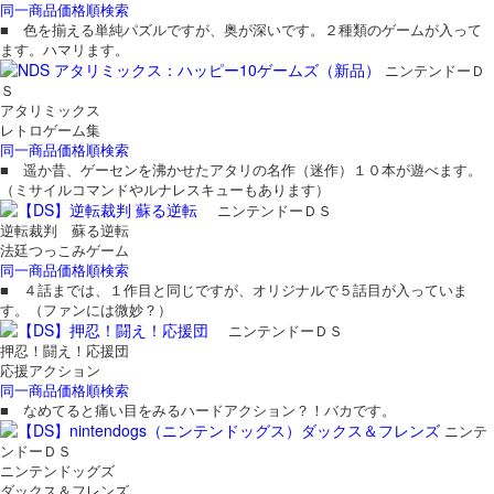
同一商品価格順検索
■ 色を揃える単純パズルですが、奥が深いです。２種類のゲームが入って
ます。ハマリます。
ニンテンドーＤ
Ｓ
アタリミックス
レトロゲーム集
同一商品価格順検索
■ 遥か昔、ゲーセンを沸かせたアタリの名作（迷作）１０本が遊べます。
（ミサイルコマンドやルナレスキューもあります）
ニンテンドーＤＳ
逆転裁判 蘇る逆転
法廷つっこみゲーム
同一商品価格順検索
■ ４話までは、１作目と同じですが、オリジナルで５話目が入っていま
す。（ファンには微妙？）
ニンテンドーＤＳ
押忍！闘え！応援団
応援アクション
同一商品価格順検索
■ なめてると痛い目をみるハードアクション？！バカです。
ニンテ
ンドーＤＳ
ニンテンドッグズ
ダックス＆フレンズ