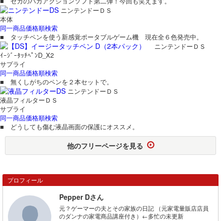
■ セガのバカアクションソフト第二弾！今回も笑えます。
ニンテンドーＤＳ
本体
同一商品価格順検索
■ タッチペンを使う新感覚ポータブルゲーム機 現在全６色発売中。
ニンテンドーＤＳ
ｲｰｼﾞｰﾀｯﾁﾍﾟﾝD_X2
サプライ
同一商品価格順検索
■ 無くしがちのペンを２本セットで。
ニンテンドーＤＳ
液晶フィルターＤＳ
サプライ
同一商品価格順検索
■ どうしても傷む液晶画面の保護にオススメ。
他のフリーページを見る
プロフィール
Pepper Dさん
元？ゲーマーの夫とその家族の日記 （元家電量販店店員
のダンナの家電商品講座付き）←多忙の未更新