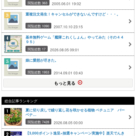
閲覧総数 363
2005.06.01 19:02
重複注文発生！キャンセルができないんですけど・・・。
閲覧総数 1090
2007.10.10 23:15
基本無料ゲーム「艦隊これくしょん」やってみた（その４４
９５）
閲覧総数 17
2026.08.05 09:01
娘に愛想が尽きた。
閲覧総数 1953
2014.09.01 03:43
もっと見る
総合記事ランキング
夏に切り戻しで繰り返し花を咲かせる植物 ペチュニア バー
ベナ…
閲覧総数 7428
2026.08.05 00:00
【3,000ポイント進呈×抽選キャンペーン実施中】楽天でんき