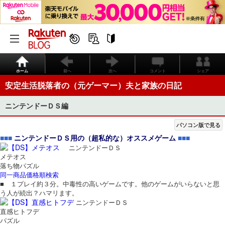
ホーム
前へ
次へ
コメント
シェア
安定生活脱落者の（元ゲーマー）夫と家族の日記
ニンテンドーＤＳ編
パソコン版で見る
■■■
ニンテンドーＤＳ用の（超私的な）オススメゲーム
■■■
ニンテンドーＤＳ
メテオス
落ち物パズル
同一商品価格順検索
■ １プレイ約３分。中毒性の高いゲームです。他のゲームがいらないと思
う人が続出？ハマリます。
ニンテンドーＤＳ
直感ヒトフデ
パズル