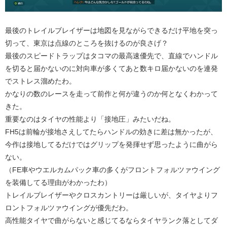
最後のトレイルブレイザーは地図を見ながらできるだけ平地を突っ
切って、東京は点線のところを抜けるのが良さげ？
最後のスピードトラップはタコマの最高速優先で、直線でハンドル
を切ると届かないのに対向車が多くてあと数キロ届かないのを連発
でストレス溜めたわ。
かなりの数のレースを走って前作と何が違うのか何となくわかって
きた。
重要なのはタイヤの性能より「接地圧」みたいだね。
FH5は前輪が接地さえしてたらハンドルの効きに差は無かったが、
今作は接地してるだけではグリップを発揮せず思ったように曲がら
ない。
（FE車やウエルカムパック車の多くがフロントフォルツァウイング
を装備してる理由がわかったわ）
トレイルブレイザーやクロスカントリーは厳しいが、タイヤよりフ
ロントフォルツァウイングが優先だわ。
高性能タイヤで曲がらないと感じてるならタイヤランク落としてダ