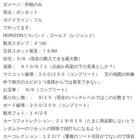
ダメージ：外観のみ
視点：ボンネット
ガイドライン：フル
でやってます。
HORIZONリスバンド：ゴールド（レジェンド）
観光スタンプ：４つめ
注目スポット発見：７６/84
自宅：５/８（現在の購入できる最大数）
道路： ６７０/６７１（点線か高架の下の見落としか？）
マスコット破壊：２００/２００（コンプリート） 宝の地図の対象
外で南方のエビが１つ道路からでは発見できない。
お宝車： ９/９（コンプリート）
掘り出し物：： ９/１５（現在のバッチレベルではこの台数まで）
ボード破壊：２００/２００（コンプリート）
観光フォト：１４/２６
カーコフォトレクション：２１９/６１９（たまに再起動しないとラ
ンダムカーのリセットの関係で頭打ちになるよう）
カーコレクション：１２２/？（重複のソート項目がでないので現在